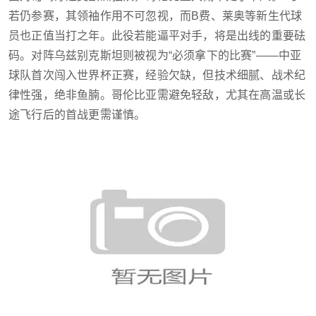
若仍参赛，其领袖作用不可忽视，而B费、莱奥等新生代球
员也正值当打之年。此役若能逼平对手，将是出线的重要砝
码。对阵乌兹别克斯坦则被视为“必须拿下的比赛”——中亚
球队首次闯入世界杯正赛，经验欠缺，但技术细腻、战术纪
律性强，绝非鱼腩。哥伦比亚需避免轻敌，尤其在高温或长
途飞行后的首战更需谨慎。