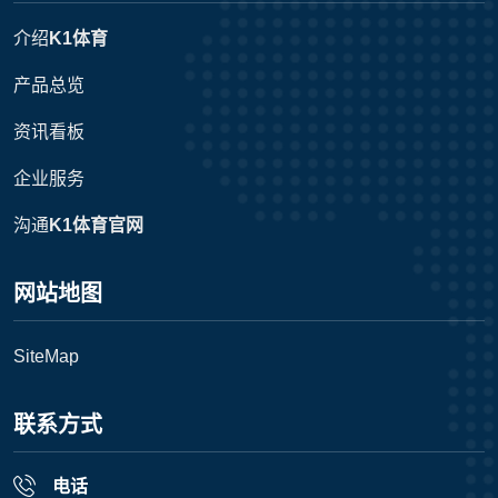
介绍
K1体育
产品总览
资讯看板
企业服务
沟通
K1体育官网
网站地图
SiteMap
联系方式
电话