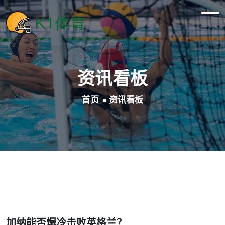
资讯看板
首页
资讯看板
加纳能否爆冷击败英格兰？