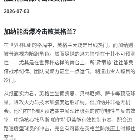
2026-07-03
加纳能否爆冷击败英格兰？
在世界杯L组的格局中，英格兰无疑是出线热门，而加纳则
被普遍视为陪跑角色。然而足球的魅力恰恰在于其不可预测
性——尤其是在世界杯这样的舞台上，所谓“弱旅”往往能凭
借战术纪律、团队凝聚力甚至一点运气，制造出令人瞠目的
冷门。
从纸面实力看，英格兰坐拥凯恩、贝林厄姆、萨卡等顶级球
星，进攻火力与技术细腻度远胜加纳。但加纳并非毫无机
会。他们在非洲区预选赛中展现出极强的防守韧性与反击效
率，中场核心托马斯·帕尔特伊若能有效控制节奏，配合边
路速度型球员的冲击，完全有可能在英格兰防线压上时抓住
空当。