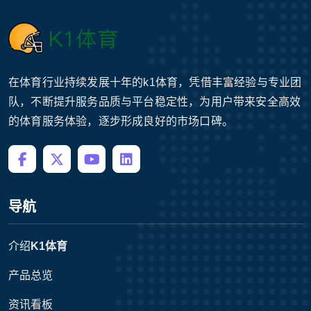
在体育行业持续发展十年的k1体育，凭借丰富经验与专业团
队，不断提升服务品质与平台稳定性，为用户带来安全高效
的体育服务体验，逐步形成良好的市场口碑。
导航
介绍
K1体育
产品总览
资讯看板