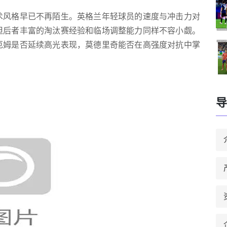
术风格早已不再陌生。英格兰年轻球员的速度与冲击力对
但后者丰富的淘汰赛经验和临场调整能力同样不容小觑。
厄姆是否延续高光表现，莫德里奇能否在高强度对抗中掌
导