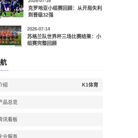
2026-07-16
克罗地亚小组赛回顾：从开局失利
到晋级32强
2026-07-14
苏格兰队世界杯三场比赛结果：小
组赛完整回顾
航
介绍
K1体育
产品总览
资讯看板
企业服务