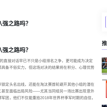
八强之路吗？
推
八强之路吗？
亚的直接对话早已不只是小组排名之争，更可能成为决定
都具备不俗实力，但这场对决的结果将在积分、心理优势
率锁定头名出线，还能在淘汰赛首轮避开其他小组的潜在
二甚至面临出局风险——尤其当同组另一场比赛出现意外
军团，他们不仅能重拾2018年世界杯季军时期的自信，