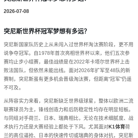
2026-07-08
突尼斯世界杯冠军梦想有多远？
突尼斯国家队历史上从未闯入过世界杯淘汰赛阶段，更不用
说争夺冠军。自1978年首次亮相世界杯以来，他们五次参
赛均止步小组赛，最佳战绩是在2022年卡塔尔世界杯上击
败法国队，但依然未能出线。面对2026年扩军至48队的新
赛制，突尼斯虽有更多机会晋级淘汰赛，但距离“冠军”仍遥
不可及。
从阵容实力来看，突尼斯缺乏世界级球星，整体以欧洲二流
联赛球员为主，锋线创造力和后防稳定性均存在明显短板。
与同组对手荷兰、日本、瑞典相比，无论在技术细腻度、战
术执行力还是大赛经验上都处于下风。尤其面对
K1体育
荷
兰的高位逼抢、日本的快速传切或瑞典的身体对抗，突尼斯