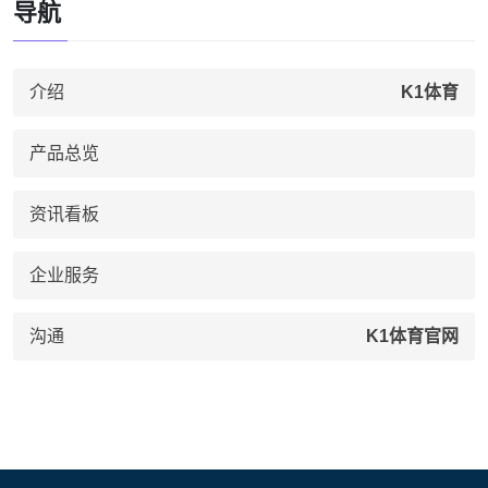
导航
介绍
K1体育
产品总览
资讯看板
企业服务
沟通
K1体育官网