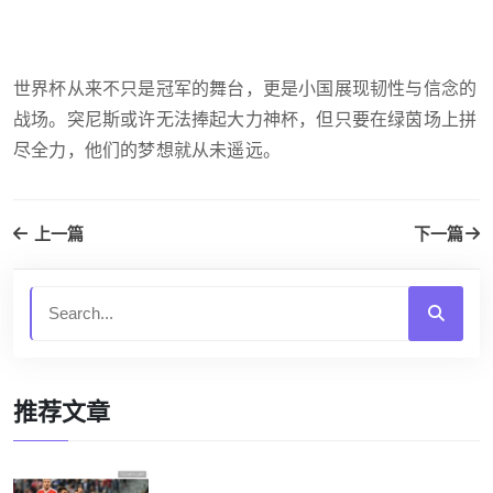
世界杯从来不只是冠军的舞台，更是小国展现韧性与信念的
战场。突尼斯或许无法捧起大力神杯，但只要在绿茵场上拼
尽全力，他们的梦想就从未遥远。
上一篇
下一篇
推荐文章