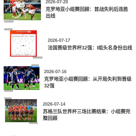
2026-07-20
克罗地亚小组赛回顾：首战失利后连胜
出线
2026-07-17
法国晋级世界杯32强：I组头名身份出线
2026-07-16
克罗地亚小组赛回顾：从开局失利到晋级
32强
2026-07-14
苏格兰队世界杯三场比赛结果：小组赛完
整回顾