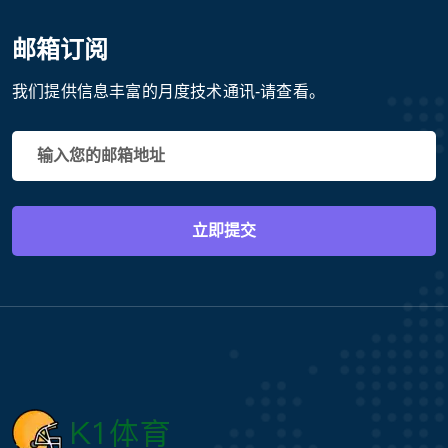
邮箱订阅
我们提供信息丰富的月度技术通讯-请查看。
立即提交