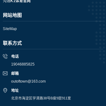
沟通
K1体育官网
网站地图
SiteMap
联系方式
电话
19046885825
邮箱
outoftown@163.com
地址
北京市海淀区学清路38号B座9层911室