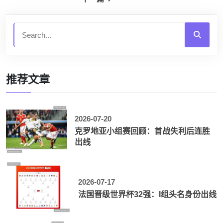
推荐文章
2026-07-20
克罗地亚小组赛回顾：首战失利后连胜
出线
2026-07-17
法国晋级世界杯32强：I组头名身份出线