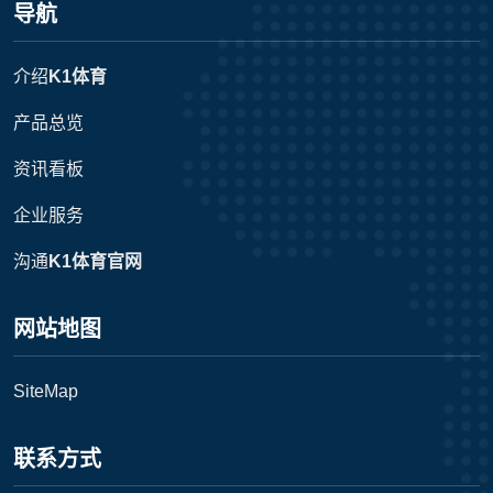
导航
介绍
K1体育
产品总览
资讯看板
企业服务
沟通
K1体育官网
网站地图
SiteMap
联系方式