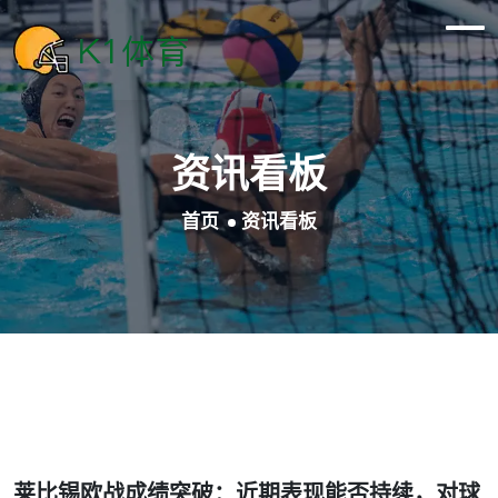
资讯看板
首页
资讯看板
莱比锡欧战成绩突破：近期表现能否持续，对球