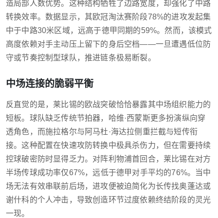
造局部人数优势。这种结构牺牲了边路宽度，却强化了中路
转换效率。数据显示，其欧冠淘汰赛阶段78%的进攻发起集
中于中路30米区域，远高于德甲同期的59%。然而，该模式
高度依赖对手主动压上留下的身后空档——一旦遭遇低位防
守或节奏控制型球队，推进链条极易断裂。
中场连接的脆弱平衡
反直觉的是，莱比锡的欧战突破恰恰暴露其中场组织能力的
短板。球队缺乏传统节拍器，哈维·西蒙斯更多扮演纵向穿
透角色，而施拉格尔与阿马杜·海达拉侧重拦截与短传衔
接。这种配置在快速攻防转换中极具杀伤力，但在需要持续
控球破密防时显得乏力。对阵利物浦首回合，莱比锡在对方
半场传球成功率仅67%，远低于德甲对手平均的76%。当中
场无法有效串联前后场，进攻便被迫简化为长传找奥蓬达或
谢什科的个人冲击，导致创造环节过度依赖终结阶段的灵光
一现。