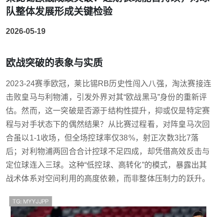
队整体发展形成关键检验
2026-05-19
欧战突破的表象与实质
2023-24赛季欧冠，莱比锡RB历史性闯入八强，淘汰赛接连
击败皇马与利物浦，引发外界对其“欧战黑马”身份的重新评
估。然而，这一突破是否源于结构性提升，抑或仅是特定赛
程与对手状态下的偶然结果？从比赛过程看，对阵皇马次回
合虽以1-1收场，但全场控球率仅38%，射正次数3比7落
后；对利物浦两回合合计控球不足四成，却凭借高效反击与
定位球连入三球。这种“低控球、高转化”的模式，暴露出其
战术体系对空间利用的高度依赖，而非整体压制力的跃升。