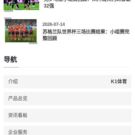
32强
2026-07-14
苏格兰队世界杯三场比赛结果：小组赛完
整回顾
导航
介绍
K1体育
产品总览
资讯看板
企业服务