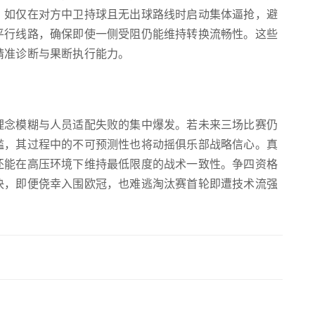
，如仅在对方中卫持球且无出球路线时启动集体逼抢，避
平行线路，确保即使一侧受阻仍能维持转换流畅性。这些
精准诊断与果断执行能力。
理念模糊与人员适配失败的集中爆发。若未来三场比赛仍
槛，其过程中的不可预测性也将动摇俱乐部战略信心。真
还能在高压环境下维持最低限度的战术一致性。争四资格
决，即便侥幸入围欧冠，也难逃淘汰赛首轮即遭技术流强