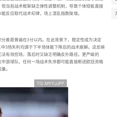
，但当前战术框架缺乏弹性调整机制，导致个体短板直接
本能反应取代战术纪律，场上混乱指数陡增。
积分差距普遍在3分以内。在此背景下，稳定性成为决定
，其中3场失利均源于下半场体能下降后的战术崩解。这反映
无法有效控场，落后时又缺乏明确反扑路径。更严峻的
支中游球队，任何一场战术失序都可能直接断送欧冠资格
较量。