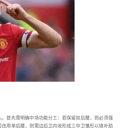
人。首先需明确中场功能分工：若保留双后腰，则必须强
若改用单后腰，则需边后卫内收形成三中卫雏形以填补肋