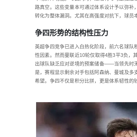
路真空。这些变量本可通过体系设计予以弥补
转化为整体漏洞。尤其在高强度对抗下，球员
争四形势的结构性压力
英超争四竞争已进入白热化阶段，前六名球队
性因素。然而曼联近10轮仅取得4胜3平3负
出球队缺乏应对逆境的预案储备——当领先时
是，赛程显示剩余对手包括阿森纳、曼城及多
希望。争四不仅是积分比拼，更是体系韧性的