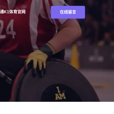
通
K1体育官网
在线留言