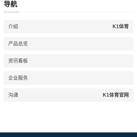
导航
介绍
K1体育
产品总览
资讯看板
企业服务
沟通
K1体育官网