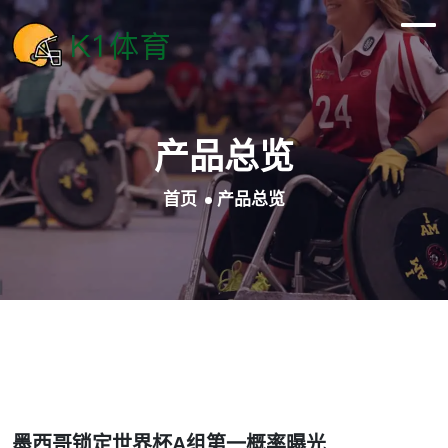
产品总览
首页
产品总览
墨西哥锁定世界杯A组第一概率曝光