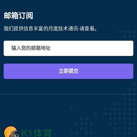
邮箱订阅
我们提供信息丰富的月度技术通讯-请查看。
立即提交