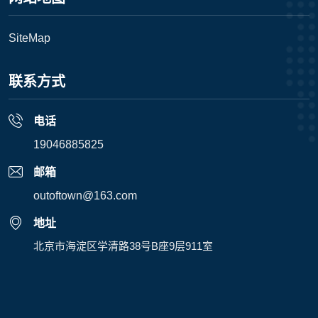
SiteMap
联系方式
电话
19046885825
邮箱
outoftown@163.com
地址
北京市海淀区学清路38号B座9层911室