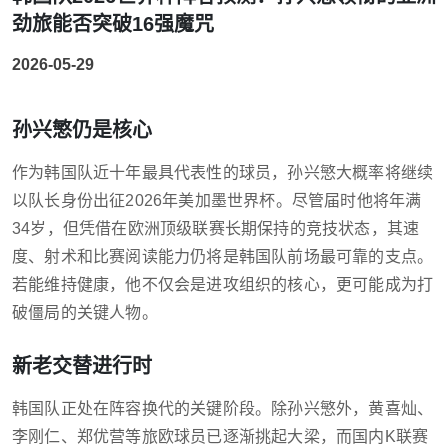
劲旅能否突破16强魔咒
2026-05-29
孙兴慜仍是核心
作为韩国队近十年最具代表性的球员，孙兴慜大概率将继续
以队长身份出征2026年美加墨世界杯。尽管届时他将年满
34岁，但凭借在欧洲顶级联赛长期保持的竞技状态，其速
度、射术和比赛阅读能力仍将是韩国队前场最可靠的支点。
若能维持健康，他不仅会是进攻组织的核心，更可能成为打
破僵局的关键人物。
新老交替进行时
韩国队正处在阵容换代的关键阶段。除孙兴慜外，黄喜灿、
李刚仁、郑优营等旅欧球员已逐渐挑起大梁，而国内K联赛