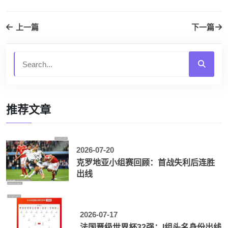
上一篇
下一篇
推荐文章
2026-07-20
克罗地亚小组赛回顾：首战失利后连胜
出线
2026-07-17
法国晋级世界杯32强：I组头名身份出线