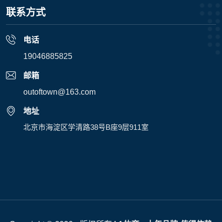
联系方式
电话
19046885825
邮箱
outoftown@163.com
地址
北京市海淀区学清路38号B座9层911室