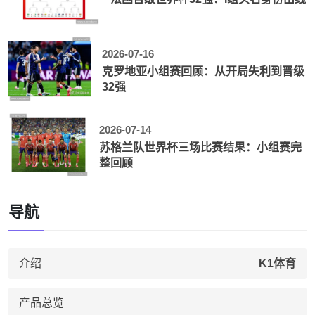
2026-07-16
克罗地亚小组赛回顾：从开局失利到晋级
32强
2026-07-14
苏格兰队世界杯三场比赛结果：小组赛完
整回顾
导航
介绍
K1体育
产品总览