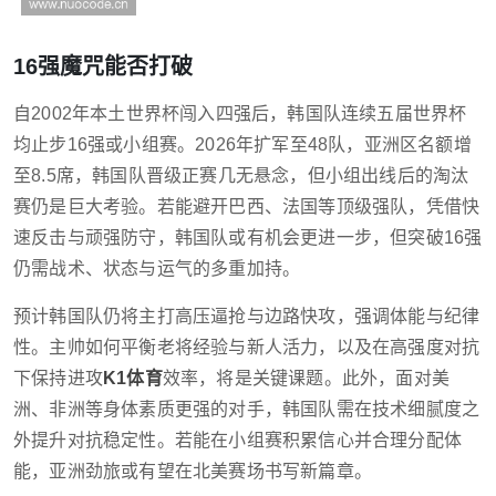
16强魔咒能否打破
自2002年本土世界杯闯入四强后，韩国队连续五届世界杯
均止步16强或小组赛。2026年扩军至48队，亚洲区名额增
至8.5席，韩国队晋级正赛几无悬念，但小组出线后的淘汰
赛仍是巨大考验。若能避开巴西、法国等顶级强队，凭借快
速反击与顽强防守，韩国队或有机会更进一步，但突破16强
仍需战术、状态与运气的多重加持。
预计韩国队仍将主打高压逼抢与边路快攻，强调体能与纪律
性。主帅如何平衡老将经验与新人活力，以及在高强度对抗
下保持进攻
K1体育
效率，将是关键课题。此外，面对美
洲、非洲等身体素质更强的对手，韩国队需在技术细腻度之
外提升对抗稳定性。若能在小组赛积累信心并合理分配体
能，亚洲劲旅或有望在北美赛场书写新篇章。