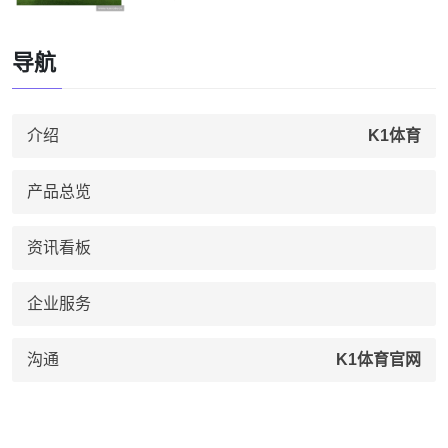
导航
介绍
K1体育
产品总览
资讯看板
企业服务
沟通
K1体育官网