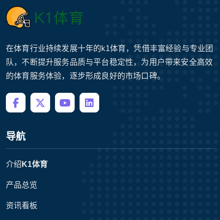
在体育行业持续发展十年的k1体育，凭借丰富经验与专业团
队，不断提升服务品质与平台稳定性，为用户带来安全高效
的体育服务体验，逐步形成良好的市场口碑。
导航
介绍
K1体育
产品总览
资讯看板