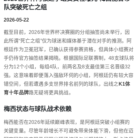
队突破死亡之组
2026-05-22
截至目前，2026年世界杯决赛圈的分组抽签尚未举行，因
此所谓“死亡之组”仅为球迷和媒体基于潜在对手的推测。阿
根廷作为卫冕冠军，已确认获得参赛资格，但具体小组赛对
手仍待官方抽签结果揭晓。根据国际足联赛制，48支球队将
分为12个小组，每组4队，前两名及8支最佳第三名晋级32
强。这意味着即便落入强敌环伺的小组，阿根廷仍有较大容
错空间，但若遭遇多支世界排名前列的球队，出线之
K1体
育十年品牌
路无疑将更具挑战。
梅西状态与球队战术依赖
梅西能否在2026年延续巅峰表现，是阿根廷突破小组赛的
关键变量。尽管年龄增长不可避免带来体能下滑，但他在迈