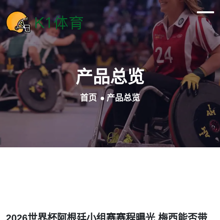
产品总览
首页
产品总览
2026世界杯阿根廷小组赛赛程曝光 梅西能否带