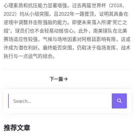
心理素质和抗压能力显著增强。过去两届世界杯（2018、
2022）均从小组突围，且2022年一路登顶，证明其具备在
逆境中调整并击败强敌的能力。即便未来落入所谓“死亡之
组”，球员们也不会轻易动摇信心。此外，南美球队在北美
赛场适应性较强，气候与场地因素对阿根廷影响有限，这或
许成为潜在利好。最终能否突围，仍取决于临场发挥、战术
执行与一点运气的结合。
下一篇
推荐文章