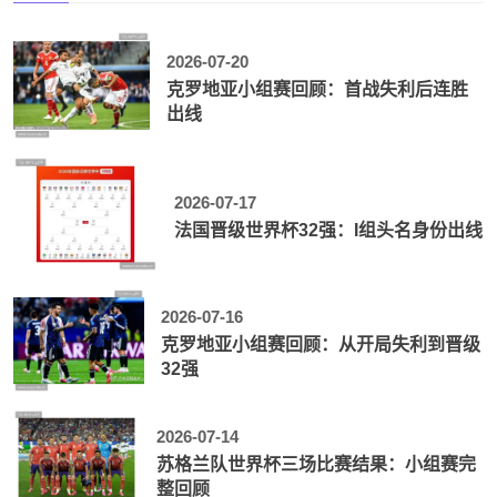
2026-07-20
克罗地亚小组赛回顾：首战失利后连胜
出线
2026-07-17
法国晋级世界杯32强：I组头名身份出线
2026-07-16
克罗地亚小组赛回顾：从开局失利到晋级
32强
2026-07-14
苏格兰队世界杯三场比赛结果：小组赛完
整回顾