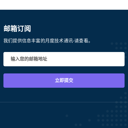
邮箱订阅
我们提供信息丰富的月度技术通讯-请查看。
立即提交